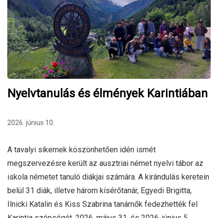
Nyelvtanulás és élmények Karintiában
2026. június 10.
A tavalyi sikernek köszönhetően idén ismét
megszervezésre került az ausztriai német nyelvi tábor az
iskola németet tanuló diákjai számára. A kirándulás keretein
belül 31 diák, illetve három kísérőtanár, Egyedi Brigitta,
Ilnicki Katalin és Kiss Szabrina tanárnők fedezhették fel
Karintia szépségét, 2026. május 31. és 2026. június 5.