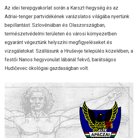
Az idei terepgyakorlat során a Karszt-hegység és az
Adriai-tenger partvidékének varázslatos világába nyertünk
bepillantást. Szlovéniában és Olaszországban,
természetvédelmi területen és városi környezetben
egyaránt végeztünk helyszíni megfigyeléseket és
vizsgálatokat. Szállásunk a Hruševje település közelében, a
festői Nanos hegyvonulat lábánál fekvő, barátságos
Hudičevec ökológiai gazdaságban volt.