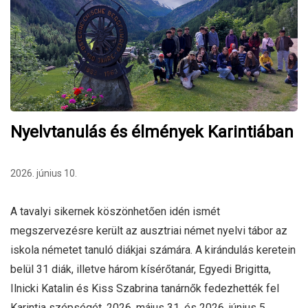
Nyelvtanulás és élmények Karintiában
2026. június 10.
A tavalyi sikernek köszönhetően idén ismét
megszervezésre került az ausztriai német nyelvi tábor az
iskola németet tanuló diákjai számára. A kirándulás keretein
belül 31 diák, illetve három kísérőtanár, Egyedi Brigitta,
Ilnicki Katalin és Kiss Szabrina tanárnők fedezhették fel
Karintia szépségét, 2026. május 31. és 2026. június 5.