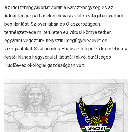
Az idei terepgyakorlat során a Karszt-hegység és az
Adriai-tenger partvidékének varázslatos világába nyertünk
bepillantást. Szlovéniában és Olaszországban,
természetvédelmi területen és városi környezetben
egyaránt végeztünk helyszíni megfigyeléseket és
vizsgálatokat. Szállásunk a Hruševje település közelében, a
festői Nanos hegyvonulat lábánál fekvő, barátságos
Hudičevec ökológiai gazdaságban volt.