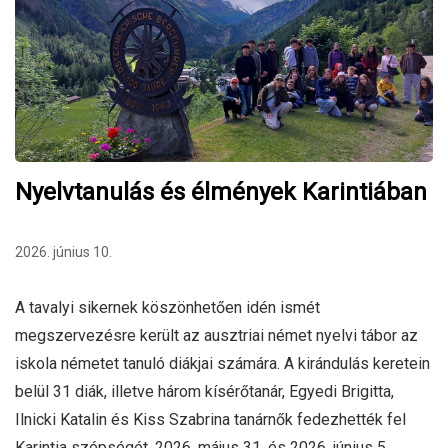
Nyelvtanulás és élmények Karintiában
2026. június 10.
A tavalyi sikernek köszönhetően idén ismét
megszervezésre került az ausztriai német nyelvi tábor az
iskola németet tanuló diákjai számára. A kirándulás keretein
belül 31 diák, illetve három kísérőtanár, Egyedi Brigitta,
Ilnicki Katalin és Kiss Szabrina tanárnők fedezhették fel
Karintia szépségét, 2026. május 31. és 2026. június 5.