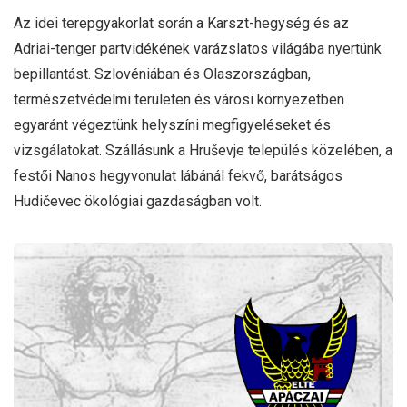
Az idei terepgyakorlat során a Karszt-hegység és az
Adriai-tenger partvidékének varázslatos világába nyertünk
bepillantást. Szlovéniában és Olaszországban,
természetvédelmi területen és városi környezetben
egyaránt végeztünk helyszíni megfigyeléseket és
vizsgálatokat. Szállásunk a Hruševje település közelében, a
festői Nanos hegyvonulat lábánál fekvő, barátságos
Hudičevec ökológiai gazdaságban volt.