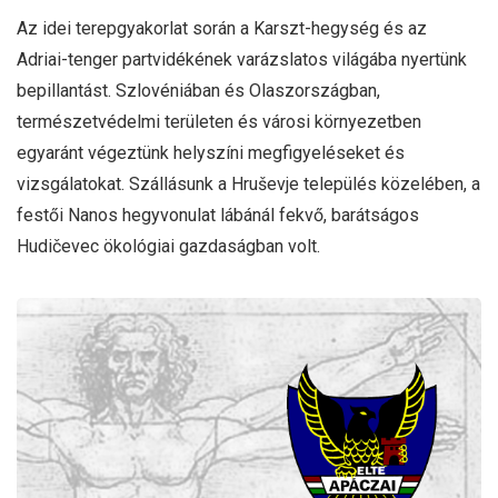
Az idei terepgyakorlat során a Karszt-hegység és az
Adriai-tenger partvidékének varázslatos világába nyertünk
bepillantást. Szlovéniában és Olaszországban,
természetvédelmi területen és városi környezetben
egyaránt végeztünk helyszíni megfigyeléseket és
vizsgálatokat. Szállásunk a Hruševje település közelében, a
festői Nanos hegyvonulat lábánál fekvő, barátságos
Hudičevec ökológiai gazdaságban volt.