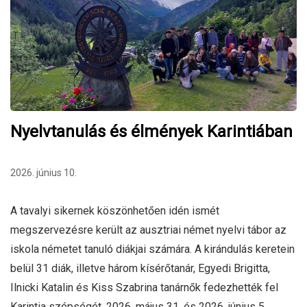
Nyelvtanulás és élmények Karintiában
2026. június 10.
A tavalyi sikernek köszönhetően idén ismét
megszervezésre került az ausztriai német nyelvi tábor az
iskola németet tanuló diákjai számára. A kirándulás keretein
belül 31 diák, illetve három kísérőtanár, Egyedi Brigitta,
Ilnicki Katalin és Kiss Szabrina tanárnők fedezhették fel
Karintia szépségét, 2026. május 31. és 2026. június 5.