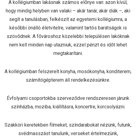
A kollégiumban lakásnak számos előnye van: azon kívül,
hogy mindig helyben van valaki – akár tanár, akár diák –, aki
segít a tanulásban, felkészít az egyetemi kollégiumra, a
későbbi önálló életvitelre, valamint tartós barátságok is
szövődnek. A fővároshoz közelebbi településen lakóknak
nem kell minden nap utazniuk, ezzel pénzt és időt lehet
megtakarítani.
A kollégiumban felszerelt konyha, mosókonyha, konditerem,
számítógépterem áll rendelkezésünkre.
Évfolyami csoportokba szerveződve rendszeresen járunk
színházba, moziba, kiállításra, koncertre, korcsolyázni.
Szakköri keretekben filmeket, színdarabokat nézünk, futunk,
svédmasszást tanulunk, verseket értelmezünk,