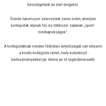
beszélgetünk az élet dolgairól.
Évente háromszor szervezünk zenei estet, amelyen
kollégisták lépnek fel, és többször zajlanak „sport-
minibajnokságok”.
A kollégistáknak minden félévben lehetőségük van elnyerni
a kiváló kollégista címet, mely különböző
kedvezményekkel jár, illetve az öt legérdemesebb
jelentkező ösztöndíjban is részesül.
A kollégiumi élet gazdagabbá teszi a diákéveket.
írták: kollégista fiúk