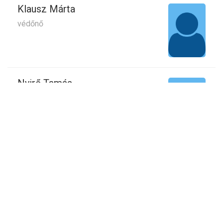
Klausz Márta
védőnő
Nyirő Tamás
könyvtár
Szathmáriné Reinthaller Gabriella
könyvtár