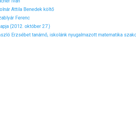
ächer Iván
olnár Attila Benedek költő
zablyár Ferenc
apja (2012. október 27.)
ászló Erzsébet tanárnő, iskolánk nyugalmazott matematika szak
ra
alta Zoltán, gimnáziumunk nyugalmazott vezetőtanára
apja (2011. október 28.)
zabó László, iskolánk nyugalmazott vezetőtanára
apja (2010. október 29.)
lima László
napja (2009. november 2.)
r. Gyapay Gábor
onrád László
apja (2007. október 27.)
zés halottainkról (2004. október 29.)