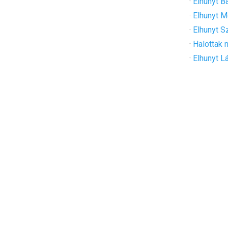
·
Elhunyt B
·
Elhunyt M
·
Elhunyt S
·
Halottak n
·
Elhunyt L
vezetőtaná
·
Elhunyt F
·
Halottak n
·
Elhunyt S
·
Halottak n
·
Elhunyt K
·
Halottak 
·
Elhunyt D
·
Elhunyt K
·
Halottak n
·
Megemléke