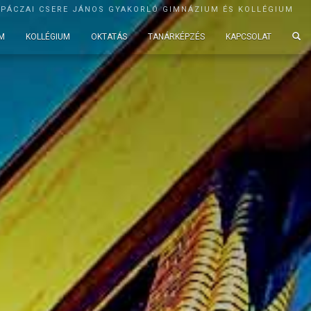
APÁCZAI CSERE JÁNOS GYAKORLÓ GIMNÁZIUM ÉS KOLLÉGIUM
M
KOLLÉGIUM
OKTATÁS
TANÁRKÉPZÉS
KAPCSOLAT