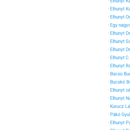
·
Elhunyt K
·
Elhunyt K
·
Elhunyt O
·
Egy nagyo
·
Elhunyt D
·
Elhunyt 
·
Elhunyt D
·
Elhunyt C
·
Elhunyt R
·
Búcsú Buc
·
Bucskó B
·
Elhunyt i
·
Elhunyt N
·
Kurucz Lá
·
Pákó Gyu
·
Elhunyt P