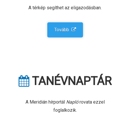
A térkép segíthet az eligazodásban.
Tovább
TANÉV­NAPTÁR
A Meridián hírportál
Napló
rovata ezzel
foglalkozik.