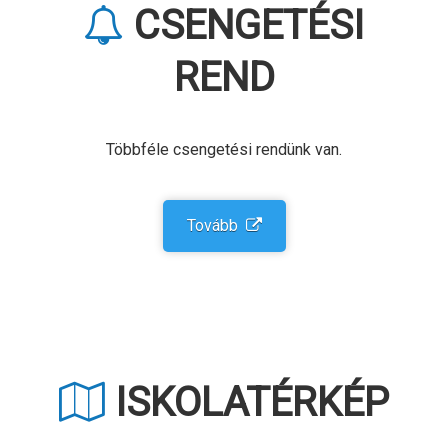
CSENGE­TÉSI
REND
Többféle csengetési rendünk van.
Tovább
ISKOLA­TÉRKÉP