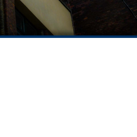
ELTE APÁCZAI CSERE JÁNOS GYAKORLÓ GIMNÁZIUM ÉS KOLLÉGIUM
Cím: 1053 Budapest, Papnövelde utca 4-6.
Titkárság:
461-4518
Portaszolgálat:
461-4517
Kollégium:
461-4519