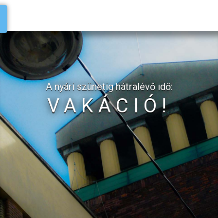
A nyári szünetig hátralévő idő:
VAKÁCIÓ!