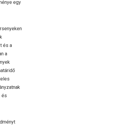
edménye egy
versenyeken
k
t és a
an a
ények
határidő
teles
mányzatnak
, és
redményt