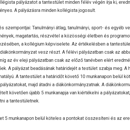
llégista pályázatot a tantestület minden félév végén írja ki, er
vényes. A pályázásra minden kollégista jogosult.
és szempontjai: Tanulmányi átlag, tanulmányi, sport- és egyéb 
mények, magatartás, részvétel a közösségi életben és programo
ésében, a kollégium képviselete. Az értékelésben a tantestüle
 diákönkormányzat vesz részt. A félévi pályázatban csak az abb
míg az év eleji pályázatban csak az előző tanévben elért eredm
őek. A pályázat beadásának határidejét a testület szabja meg. A 
hatályú. A tantestület a határidőt követő 10 munkanapon belül kö
a pályázatokat, majd átadni a diákönkormányzatnak. A diákönkor
telt követően újabb 5 munkanapja van kiértékelni a pályázatokat
tni a tantestületnek.
let 5 munkanapon belül köteles a pontokat összesíteni és az e