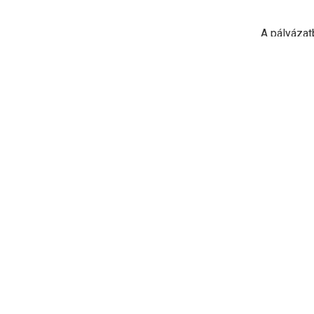
A pályázat
A nyertese
megkérdezé
bizonyos n
amelyet az
belül és kí
kollégium 
betartani.