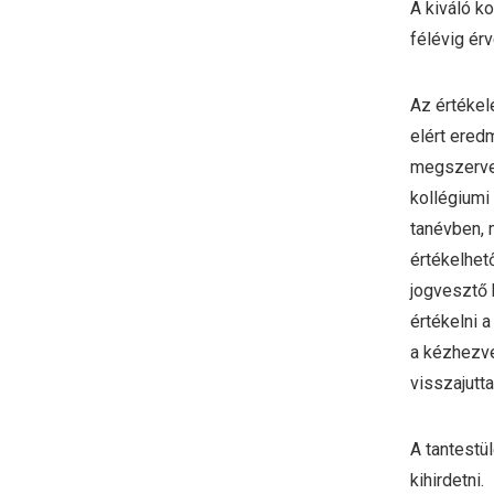
A kiváló ko
félévig ér
Az értékel
elért ered
megszervez
kollégiumi
tanévben, 
értékelhet
jogvesztő 
értékelni 
a kézhezvé
visszajutta
A tantestü
kihirdetni.