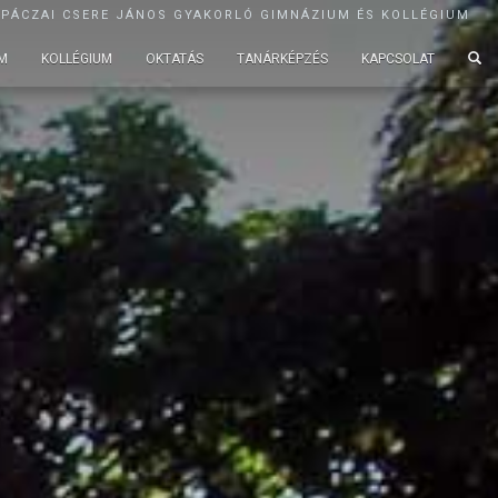
APÁCZAI CSERE JÁNOS GYAKORLÓ GIMNÁZIUM ÉS KOLLÉGIUM
M
KOLLÉGIUM
OKTATÁS
TANÁRKÉPZÉS
KAPCSOLAT