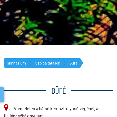
Gimnázium
Szolgáltatások
Büfé
BÜFÉ
a IV. emeleten a hátsó keresztfolyosó végénél, a
III. lépcsőház mellett