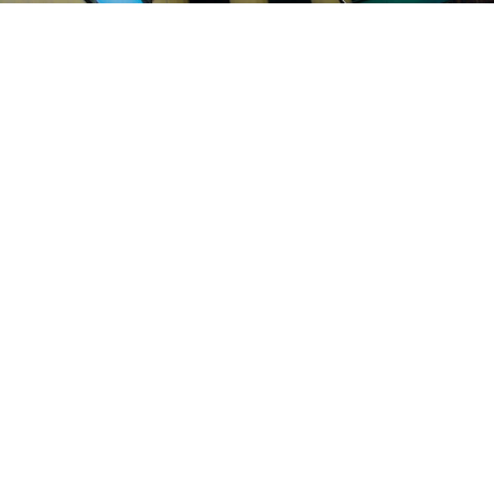
ELTE APÁCZAI CSERE JÁNOS GYAKORLÓ GIMNÁZIUM ÉS KOLLÉGIUM