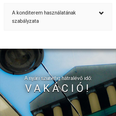
A konditerem használatának
szabályzata
A nyári szünetig hátralévő idő:
VAKÁCIÓ!