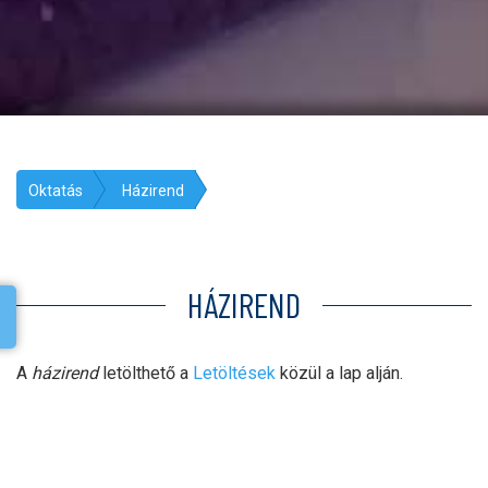
Oktatás
Házirend
HÁZIREND
A
házirend
letölthető a
Letöltések
közül a lap alján.