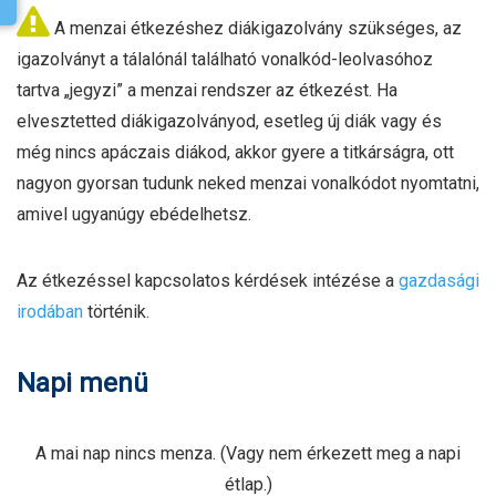
A menzai étkezéshez diákigazolvány szükséges, az
igazolványt a tálalónál található vonalkód-leolvasóhoz
tartva „jegyzi” a menzai rendszer az étkezést. Ha
elvesztetted diákigazolványod, esetleg új diák vagy és
még nincs apáczais diákod, akkor gyere a titkárságra, ott
nagyon gyorsan tudunk neked menzai vonalkódot nyomtatni,
amivel ugyanúgy ebédelhetsz.
Az étkezéssel kapcsolatos kérdések intézése a
gazdasági
irodában
történik.
Napi menü
A mai nap nincs menza. (Vagy nem érkezett meg a napi
étlap.)