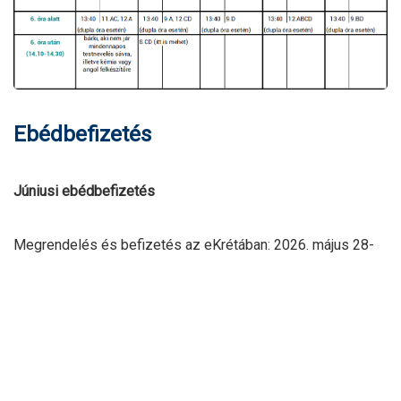
Ebédbefizetés
Júniusi ebédbefizetés
Megrendelés és befizetés az eKrétában: 2026. május 28-
ig.
Utólagos rendelésre és készpénzes befizetésre nincsen
lehetőség!